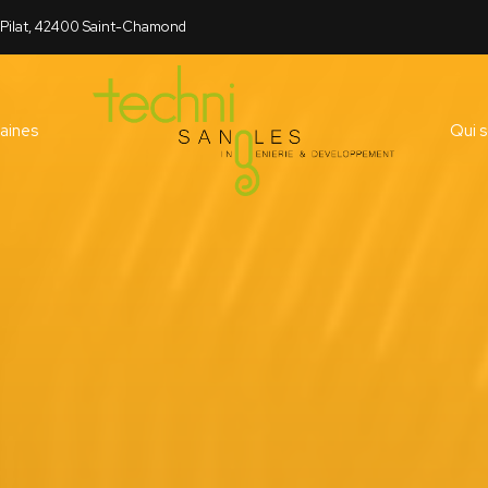
 Pilat, 42400 Saint-Chamond
aines
Qui 