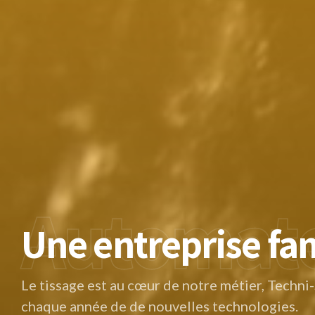
Automat
Precision
Challeng
Fabrication França
Une entreprise fam
Une gamme divers
textiles technique
Le tissage est au cœur de notre métier, Techni-
Techni-Sangles développe et conçoit des cahie
chaque année de de nouvelles technologies.
tous les professionnels : Sangle à largeurs vari