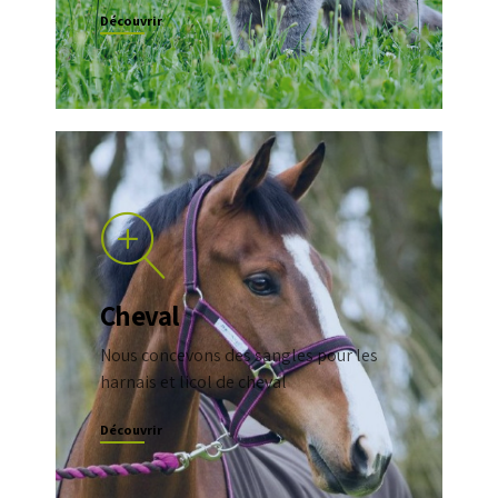
Découvrir
Cheval
Nous concevons des sangles pour les
harnais et licol de cheval
Découvrir