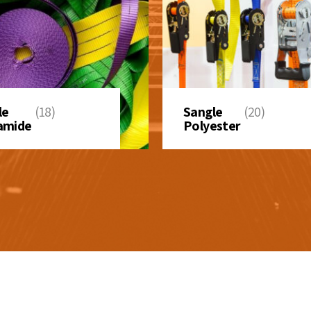
le
(18)
Sangle
(20)
amide
Polyester