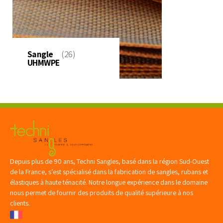
Sangle
(26)
UHMWPE
Depuis plus de 90 ans, Techni Sangles, basé dans la région Sud-Ouest
de la France, s’est spécialisé dans la fabrication de sangles, rubans et
élastiques à haute ténacité. Notre longue expérience dans le domaine
nous permet de fournir des produits de qualité supérieure à nos
clients.