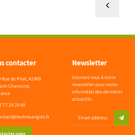
s contacter
Newsletter
Inscrivez vous à notre
3 Rue du Pilat, 42400
newsletter pour rester
aint-Chamond,
informé(e) des dernières
rance
actualités.
4 77 29 29 40
ontact@technisangles.fr
ntactez-nous