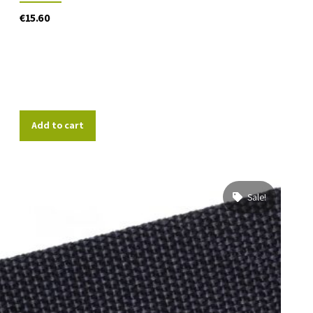
€
15.60
Add to cart
Sale!