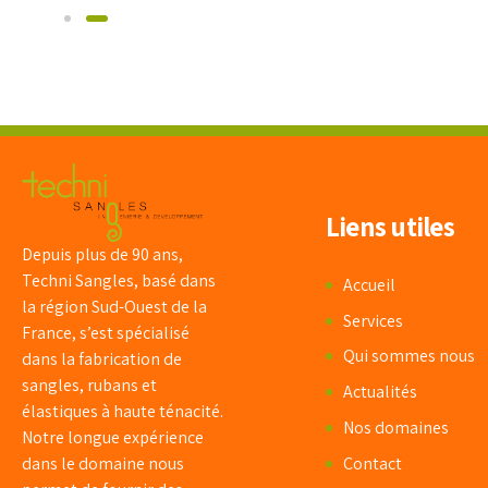
Liens utiles
Depuis plus de 90 ans,
Techni Sangles, basé dans
Accueil
la région Sud-Ouest de la
Services
France, s’est spécialisé
Qui sommes nous
dans la fabrication de
sangles, rubans et
Actualités
élastiques à haute ténacité.
Nos domaines
Notre longue expérience
dans le domaine nous
Contact