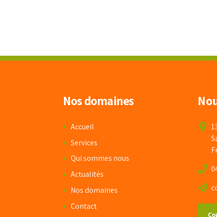
Nos domaines
Nou
Accueil
1
S
Services
F
Qui sommes nous
0
Actualités
c
Nos domaines
Contact
Co